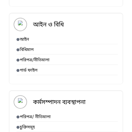
আইন ও বিধি
আইন
বিধিমাল
পরিপত্র/নীতিমালা
গার্ড ফাইল
কর্মসম্পাদন ব্যবস্থাপনা
পরিপত্র/ নীতিমালা
চুক্তিসমূহ